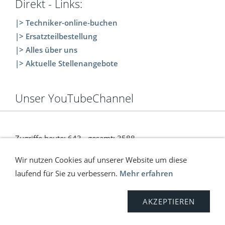
Direkt - Links:
|> Techniker-online-buchen
|> Ersatzteilbestellung
|> Alles über uns
|> Aktuelle Stellenangebote
Unser YouTubeChannel
Zugriffe heute: 643 - gesamt: 3588.
Wir nutzen Cookies auf unserer Website um diese
laufend für Sie zu verbessern.
Mehr erfahren
Versand
Kontakt
Anfahrt
Impressum
AGB
Widerrufsrecht
Sitemap
Datenschutz
AKZEPTIEREN
© C. Wölfinger & Co. | ONLINE SHOP | 2026