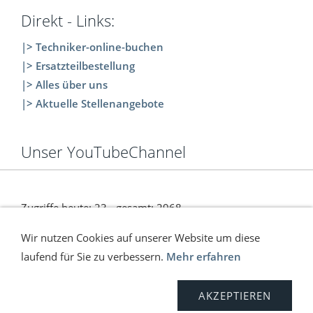
Direkt - Links:
|> Techniker-online-buchen
|> Ersatzteilbestellung
|> Alles über uns
|> Aktuelle Stellenangebote
Unser YouTubeChannel
Zugriffe heute: 23 - gesamt: 2968.
Wir nutzen Cookies auf unserer Website um diese
laufend für Sie zu verbessern.
Mehr erfahren
Versand
Kontakt
Anfahrt
Impressum
AGB
Widerrufsrecht
Sitemap
Datenschutz
AKZEPTIEREN
© C. Wölfinger & Co. | ONLINE SHOP | 2026