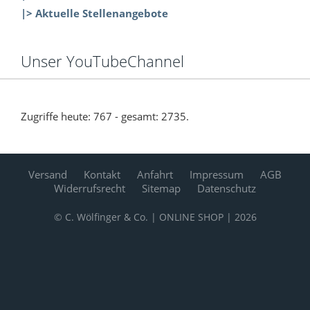
|> Aktuelle Stellenangebote
Unser YouTubeChannel
Zugriffe heute: 767 - gesamt: 2735.
Versand
Kontakt
Anfahrt
Impressum
AGB
Widerrufsrecht
Sitemap
Datenschutz
© C. Wölfinger & Co. | ONLINE SHOP | 2026