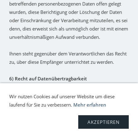
betreffenden personenbezogenen Daten offen gelegt
wurden, diese Berichtigung oder Löschung der Daten
oder Einschränkung der Verarbeitung mitzuteilen, es sei
denn, dies erweist sich als unmöglich oder ist mit einem
unverhältnismäßigen Aufwand verbunden.
Ihnen steht gegenüber dem Verantwortlichen das Recht
zu, über diese Empfänger unterrichtet zu werden.
6) Recht auf Datenübertragbarkeit
Sie haben das das Recht, die Sie betreffenden
personenbezogenen Daten, die Sie dem
Wir nutzen Cookies auf unserer Website um diese
Verantwortlichen bereitgestellt haben, in einem
laufend für Sie zu verbessern.
Mehr erfahren
strukturierten, gängigen und maschinenlesbaren Format
zu erhalten. Außerdem haben Sie das Recht diese Daten
AKZEPTIEREN
einem anderen Verantwortlichen ohne Behinderung
durch den Verantwortlichen, dem die