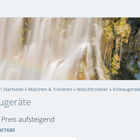
r:
Startseite
»
Waschen & Trocknen
»
Waschtrockner
»
Einbaugerät
ugeräte
: Preis aufsteigend
WI7680