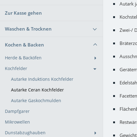
Autark ja
Zur Kasse gehen
Kochstel
Waschen & Trocknen
Zwei-/ D
Bräterzo
Kochen & Backen
Ausschn
Herde & Backöfen
Kochfelder
Gerätem
Autarke Induktions Kochfelder
Edelstah
Autarke Ceran Kochfelder
Facettens
Autarke Gaskochmulden
Flächenb
Dampfgarer
Restwärm
Mikrowellen
Dunstabzughauben
Gewicht 