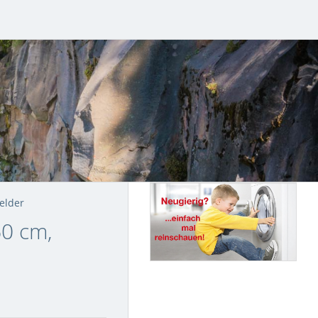
elder
0 cm,