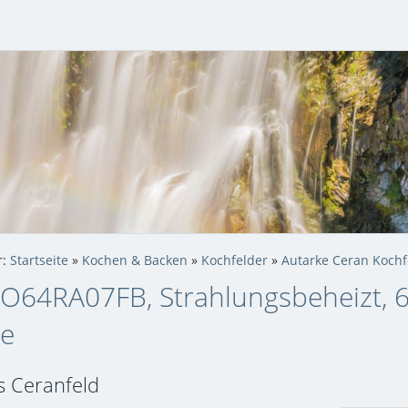
r:
Startseite
»
Kochen & Backen
»
Kochfelder
»
Autarke Ceran Kochf
O64RA07FB, Strahlungsbeheizt, 6
te
s Ceranfeld