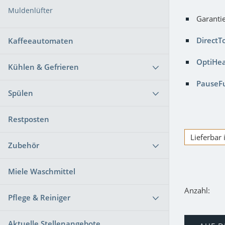
Muldenlüfter
Garantie
DirectT
Kaffeeautomaten
OptiHe
Kühlen & Gefrieren
PauseF
Spülen
Restposten
Lieferbar
Zubehör
Miele Waschmittel
Anzahl:
Pflege & Reiniger
Aktuelle Stellenangebote