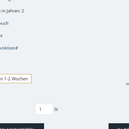
 in Jahren: 2
ouch
at
unktion#
 in 1-2 Wochen
i
St